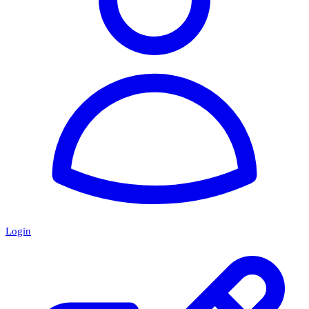
Login