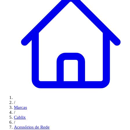
/
Marcas
/
Cablix
/
Acessórios de Rede