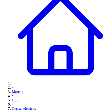
/
Marcas
/
Cfu
/
Cercas elétricas