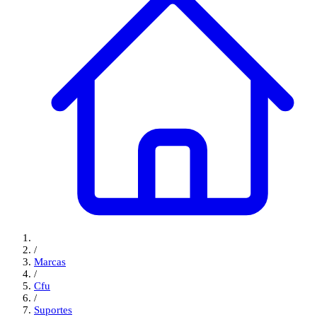
/
Marcas
/
Cfu
/
Suportes