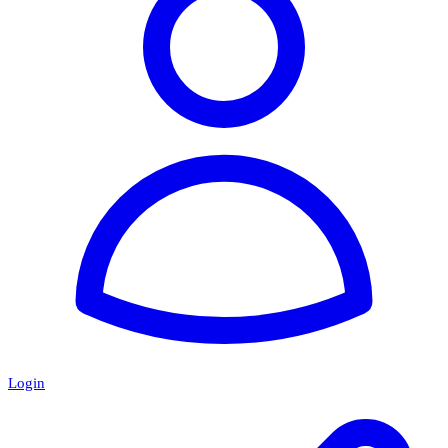
Login