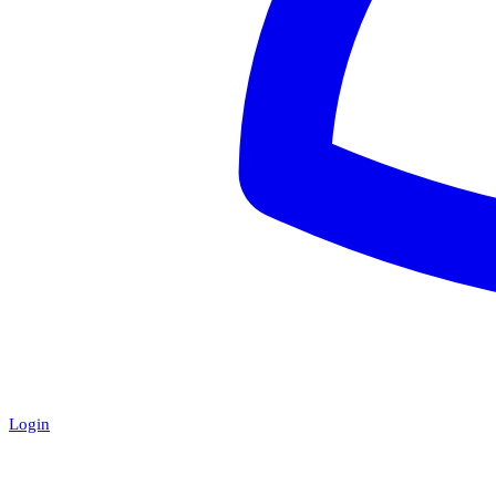
Login