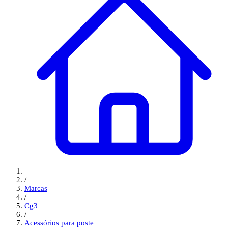
/
Marcas
/
Cg3
/
Acessórios para poste