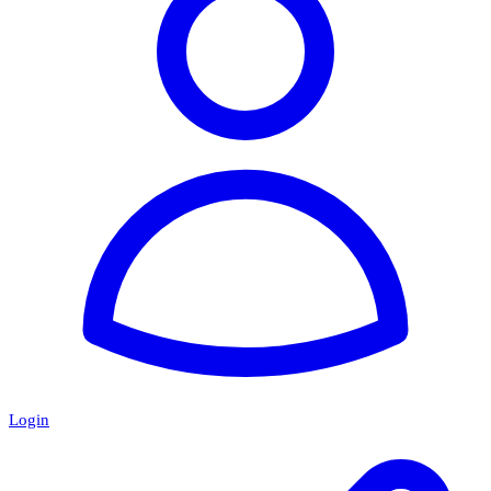
Login