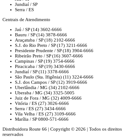
Jundiaí / SP
Serra / ES
Centrais de Atendimento
Jaú / SP
(14) 3602-6666
Bauru / SP
(14) 3878-6666
Araçatuba / SP
(18) 2102-6666
S.J. do Rio Preto / SP
(17) 3211-6666
Presidente Prudente / SP
(18) 3904-6666
Ribeirão Preto / SP
(16) 3607-6666
Campinas / SP
(19) 3754-6666
Piracicaba / SP
(19) 3430-6666
Jundiaí / SP
(11) 3378-6666
São Paulo (Sta. Ifigênia)
(11) 3224-6666
S.J. dos Campos / SP
(12) 3919-6666
Uberlândia / MG
(34) 2102-6666
Uberaba / MG
(34) 3325-5005
Juiz de Fora / MG
(32) 4009-6666
Vitória / ES
(27) 3026-6666
Serra / ES
(27) 3434-6666
Vila Velha / ES
(27) 3109-6666
Marília / SP
0800-571-6666
Distribuidora Route 66
|
Copyright © 2026
|
Todos os direitos
reservados