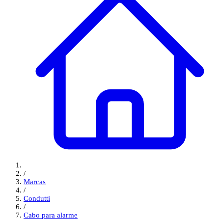
/
Marcas
/
Condutti
/
Cabo para alarme