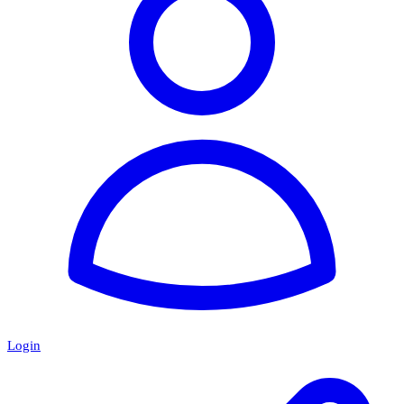
Login