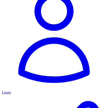
Login