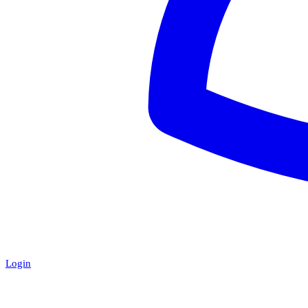
Login