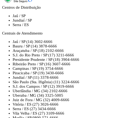
Centros de Distribuição
Jaú / SP
Jundiaí / SP
Serra / ES
Centrais de Atendimento
Jaú / SP
(14) 3602-6666
Bauru / SP
(14) 3878-6666
Araçatuba / SP
(18) 2102-6666
S.J. do Rio Preto / SP
(17) 3211-6666
Presidente Prudente / SP
(18) 3904-6666
Ribeirão Preto / SP
(16) 3607-6666
Campinas / SP
(19) 3754-6666
Piracicaba / SP
(19) 3430-6666
Jundiaí / SP
(11) 3378-6666
São Paulo (Sta. Ifigênia)
(11) 3224-6666
S.J. dos Campos / SP
(12) 3919-6666
Uberlândia / MG
(34) 2102-6666
Uberaba / MG
(34) 3325-5005
Juiz de Fora / MG
(32) 4009-6666
Vitória / ES
(27) 3026-6666
Serra / ES
(27) 3434-6666
Vila Velha / ES
(27) 3109-6666
Marília / SP
0800-571-6666