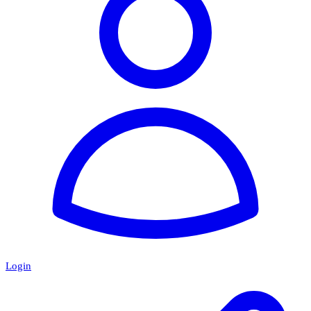
Login