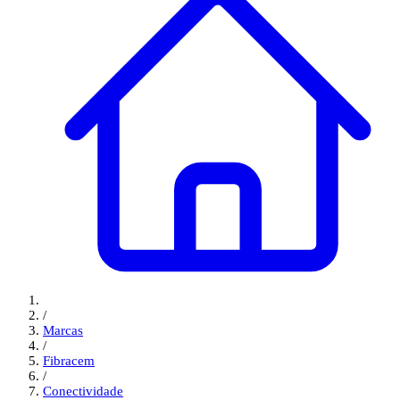
/
Marcas
/
Fibracem
/
Conectividade