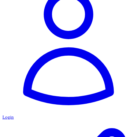
Login