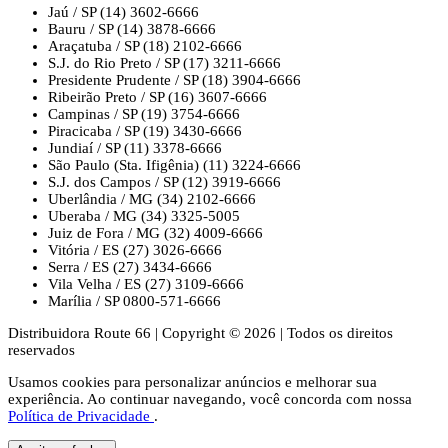
Jaú / SP
(14) 3602-6666
Bauru / SP
(14) 3878-6666
Araçatuba / SP
(18) 2102-6666
S.J. do Rio Preto / SP
(17) 3211-6666
Presidente Prudente / SP
(18) 3904-6666
Ribeirão Preto / SP
(16) 3607-6666
Campinas / SP
(19) 3754-6666
Piracicaba / SP
(19) 3430-6666
Jundiaí / SP
(11) 3378-6666
São Paulo (Sta. Ifigênia)
(11) 3224-6666
S.J. dos Campos / SP
(12) 3919-6666
Uberlândia / MG
(34) 2102-6666
Uberaba / MG
(34) 3325-5005
Juiz de Fora / MG
(32) 4009-6666
Vitória / ES
(27) 3026-6666
Serra / ES
(27) 3434-6666
Vila Velha / ES
(27) 3109-6666
Marília / SP
0800-571-6666
Distribuidora Route 66
|
Copyright © 2026
|
Todos os direitos
reservados
Usamos cookies para personalizar anúncios e melhorar sua
experiência. Ao continuar navegando, você concorda com nossa
Política de Privacidade
.