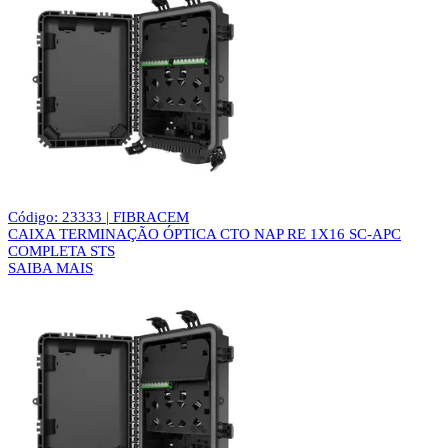
Código: 23333 | FIBRACEM
CAIXA TERMINAÇÃO ÓPTICA CTO NAP RE 1X16 SC-APC
COMPLETA STS
SAIBA MAIS