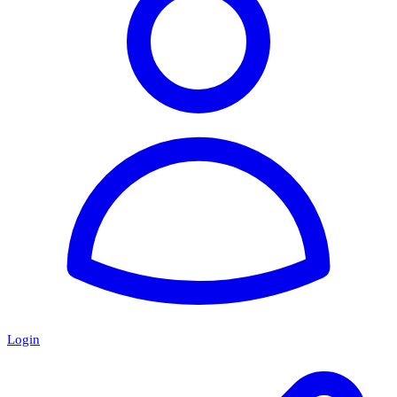
Login