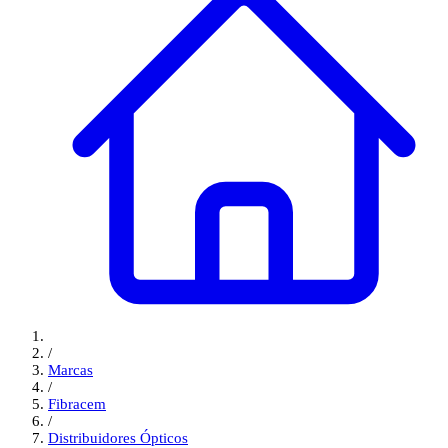
/
Marcas
/
Fibracem
/
Distribuidores Ópticos