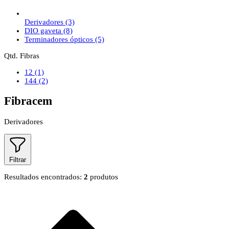
Derivadores
(3)
DIO gaveta
(8)
Terminadores ópticos
(5)
Qtd. Fibras
12
(1)
144
(2)
Fibracem
Derivadores
Filtrar
Resultados encontrados:
2
produtos