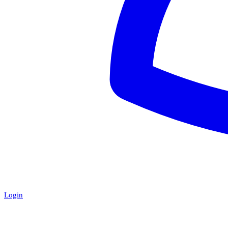
Login