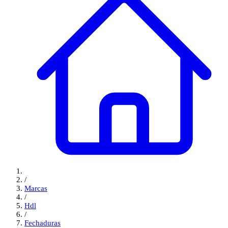
/
Marcas
/
Hdl
/
Fechaduras