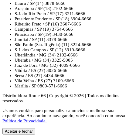
Bauru / SP
(14) 3878-6666
Araçatuba / SP
(18) 2102-6666
S.J. do Rio Preto / SP
(17) 3211-6666
Presidente Prudente / SP
(18) 3904-6666
Ribeirão Preto / SP
(16) 3607-6666
Campinas / SP
(19) 3754-6666
Piracicaba / SP
(19) 3430-6666
Jundiaí / SP
(11) 3378-6666
São Paulo (Sta. Ifigênia)
(11) 3224-6666
S.J. dos Campos / SP
(12) 3919-6666
Uberlândia / MG
(34) 2102-6666
Uberaba / MG
(34) 3325-5005
Juiz de Fora / MG
(32) 4009-6666
Vitória / ES
(27) 3026-6666
Serra / ES
(27) 3434-6666
Vila Velha / ES
(27) 3109-6666
Marília / SP
0800-571-6666
Distribuidora Route 66
|
Copyright © 2026
|
Todos os direitos
reservados
Usamos cookies para personalizar anúncios e melhorar sua
experiência. Ao continuar navegando, você concorda com nossa
Política de Privacidade
.
Aceitar e fechar