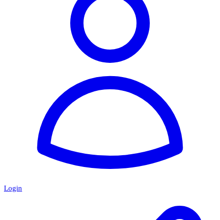
Login