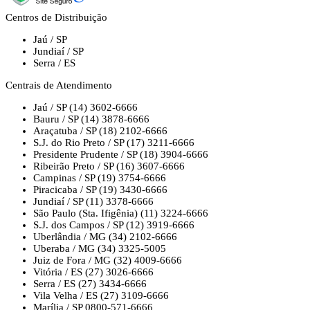
Centros de Distribuição
Jaú / SP
Jundiaí / SP
Serra / ES
Centrais de Atendimento
Jaú / SP
(14) 3602-6666
Bauru / SP
(14) 3878-6666
Araçatuba / SP
(18) 2102-6666
S.J. do Rio Preto / SP
(17) 3211-6666
Presidente Prudente / SP
(18) 3904-6666
Ribeirão Preto / SP
(16) 3607-6666
Campinas / SP
(19) 3754-6666
Piracicaba / SP
(19) 3430-6666
Jundiaí / SP
(11) 3378-6666
São Paulo (Sta. Ifigênia)
(11) 3224-6666
S.J. dos Campos / SP
(12) 3919-6666
Uberlândia / MG
(34) 2102-6666
Uberaba / MG
(34) 3325-5005
Juiz de Fora / MG
(32) 4009-6666
Vitória / ES
(27) 3026-6666
Serra / ES
(27) 3434-6666
Vila Velha / ES
(27) 3109-6666
Marília / SP
0800-571-6666