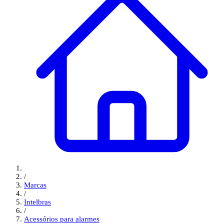
/
Marcas
/
Intelbras
/
Acessórios para alarmes