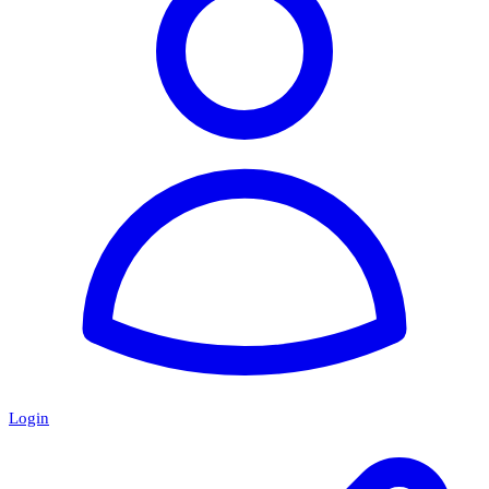
Login