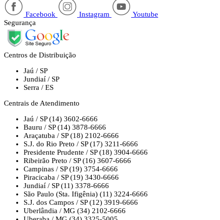
Facebook
Instagram
Youtube
Segurança
Centros de Distribuição
Jaú / SP
Jundiaí / SP
Serra / ES
Centrais de Atendimento
Jaú / SP
(14) 3602-6666
Bauru / SP
(14) 3878-6666
Araçatuba / SP
(18) 2102-6666
S.J. do Rio Preto / SP
(17) 3211-6666
Presidente Prudente / SP
(18) 3904-6666
Ribeirão Preto / SP
(16) 3607-6666
Campinas / SP
(19) 3754-6666
Piracicaba / SP
(19) 3430-6666
Jundiaí / SP
(11) 3378-6666
São Paulo (Sta. Ifigênia)
(11) 3224-6666
S.J. dos Campos / SP
(12) 3919-6666
Uberlândia / MG
(34) 2102-6666
Uberaba / MG
(34) 3325-5005