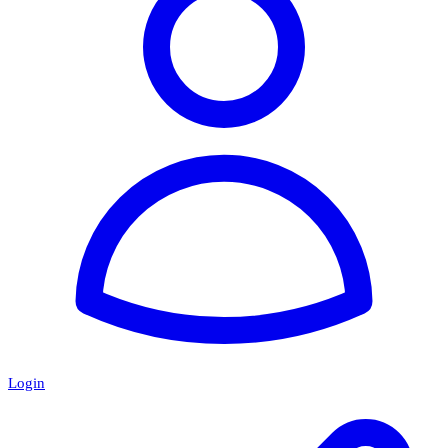
Login