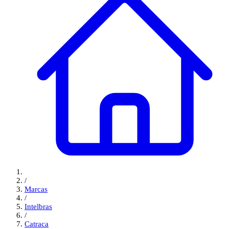
/
Marcas
/
Intelbras
/
Catraca