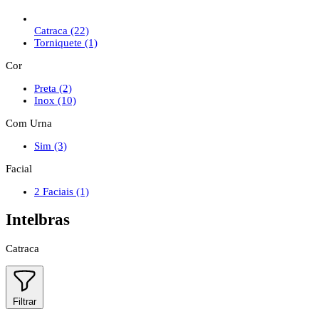
Catraca
(22)
Torniquete
(1)
Cor
Preta
(2)
Inox
(10)
Com Urna
Sim
(3)
Facial
2 Faciais
(1)
Intelbras
Catraca
Filtrar