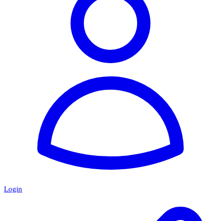
Login