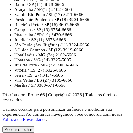
Bauru / SP
(14) 3878-6666
Araçatuba / SP
(18) 2102-6666
S.J. do Rio Preto / SP
(17) 3211-6666
Presidente Prudente / SP
(18) 3904-6666
Ribeirão Preto / SP
(16) 3607-6666
Campinas / SP
(19) 3754-6666
Piracicaba / SP
(19) 3430-6666
Jundiaí / SP
(11) 3378-6666
São Paulo (Sta. Ifigênia)
(11) 3224-6666
S.J. dos Campos / SP
(12) 3919-6666
Uberlândia / MG
(34) 2102-6666
Uberaba / MG
(34) 3325-5005
Juiz de Fora / MG
(32) 4009-6666
Vitória / ES
(27) 3026-6666
Serra / ES
(27) 3434-6666
Vila Velha / ES
(27) 3109-6666
Marília / SP
0800-571-6666
Distribuidora Route 66
|
Copyright © 2026
|
Todos os direitos
reservados
Usamos cookies para personalizar anúncios e melhorar sua
experiência. Ao continuar navegando, você concorda com nossa
Política de Privacidade
.
Aceitar e fechar