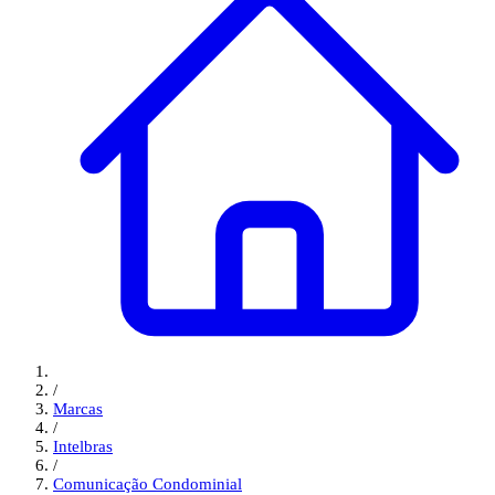
/
Marcas
/
Intelbras
/
Comunicação Condominial