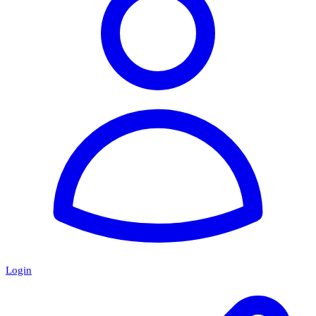
Login