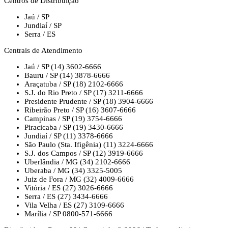
Centros de Distribuição
Jaú / SP
Jundiaí / SP
Serra / ES
Centrais de Atendimento
Jaú / SP
(14) 3602-6666
Bauru / SP
(14) 3878-6666
Araçatuba / SP
(18) 2102-6666
S.J. do Rio Preto / SP
(17) 3211-6666
Presidente Prudente / SP
(18) 3904-6666
Ribeirão Preto / SP
(16) 3607-6666
Campinas / SP
(19) 3754-6666
Piracicaba / SP
(19) 3430-6666
Jundiaí / SP
(11) 3378-6666
São Paulo (Sta. Ifigênia)
(11) 3224-6666
S.J. dos Campos / SP
(12) 3919-6666
Uberlândia / MG
(34) 2102-6666
Uberaba / MG
(34) 3325-5005
Juiz de Fora / MG
(32) 4009-6666
Vitória / ES
(27) 3026-6666
Serra / ES
(27) 3434-6666
Vila Velha / ES
(27) 3109-6666
Marília / SP
0800-571-6666