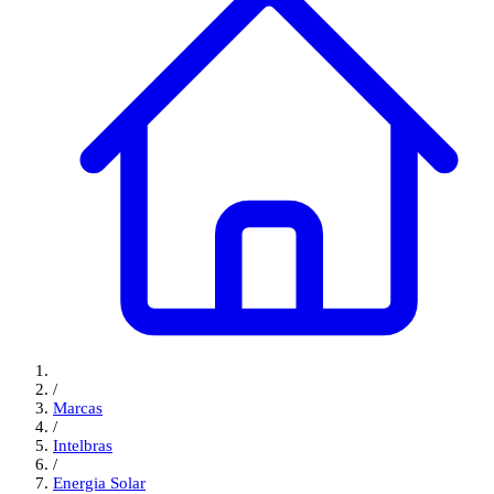
/
Marcas
/
Intelbras
/
Energia Solar