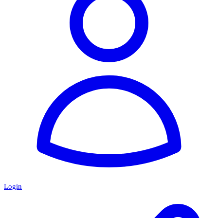
Login