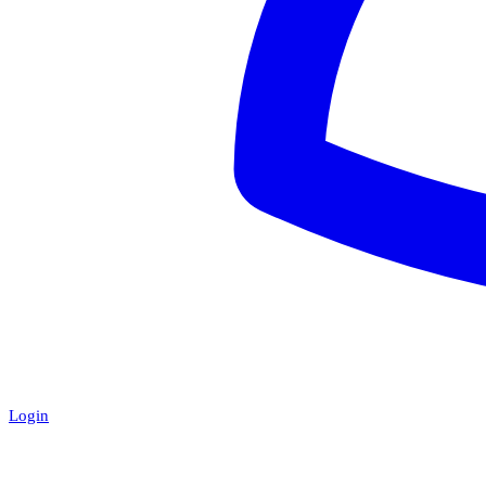
Login