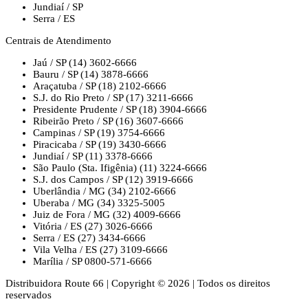
Jundiaí / SP
Serra / ES
Centrais de Atendimento
Jaú / SP
(14) 3602-6666
Bauru / SP
(14) 3878-6666
Araçatuba / SP
(18) 2102-6666
S.J. do Rio Preto / SP
(17) 3211-6666
Presidente Prudente / SP
(18) 3904-6666
Ribeirão Preto / SP
(16) 3607-6666
Campinas / SP
(19) 3754-6666
Piracicaba / SP
(19) 3430-6666
Jundiaí / SP
(11) 3378-6666
São Paulo (Sta. Ifigênia)
(11) 3224-6666
S.J. dos Campos / SP
(12) 3919-6666
Uberlândia / MG
(34) 2102-6666
Uberaba / MG
(34) 3325-5005
Juiz de Fora / MG
(32) 4009-6666
Vitória / ES
(27) 3026-6666
Serra / ES
(27) 3434-6666
Vila Velha / ES
(27) 3109-6666
Marília / SP
0800-571-6666
Distribuidora Route 66
|
Copyright © 2026
|
Todos os direitos
reservados