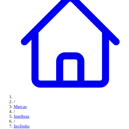
/
Marcas
/
Intelbras
/
Incêndio