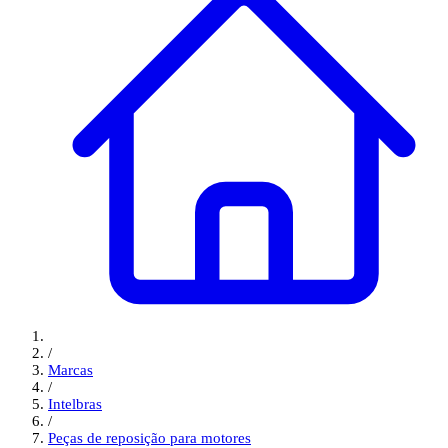
/
Marcas
/
Intelbras
/
Peças de reposição para motores