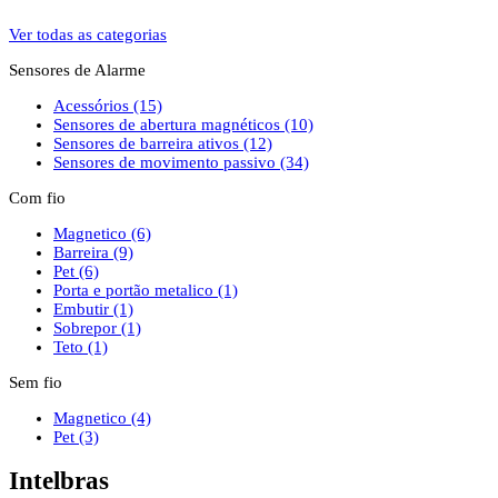
Ver todas as categorias
Sensores de Alarme
Acessórios
(15)
Sensores de abertura magnéticos
(10)
Sensores de barreira ativos
(12)
Sensores de movimento passivo
(34)
Com fio
Magnetico
(6)
Barreira
(9)
Pet
(6)
Porta e portão metalico
(1)
Embutir
(1)
Sobrepor
(1)
Teto
(1)
Sem fio
Magnetico
(4)
Pet
(3)
Intelbras