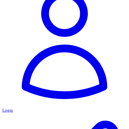
Login