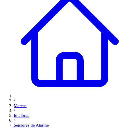
/
Marcas
/
Intelbras
/
Sensores de Alarme