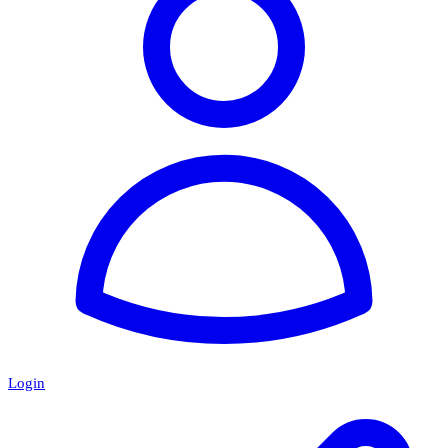
Login