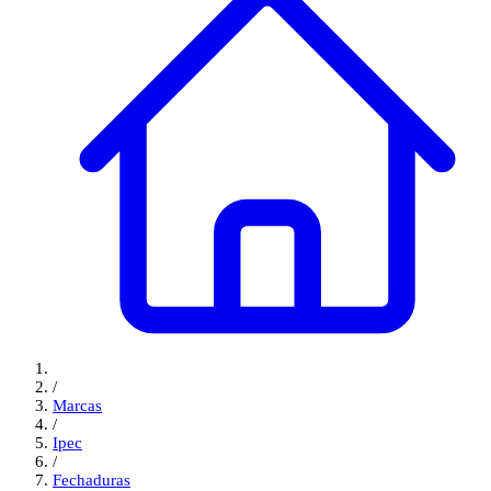
/
Marcas
/
Ipec
/
Fechaduras