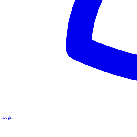
Login