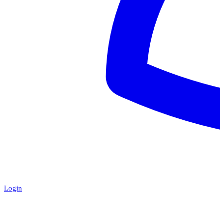
Login