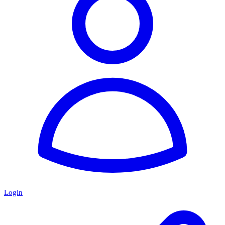
Login