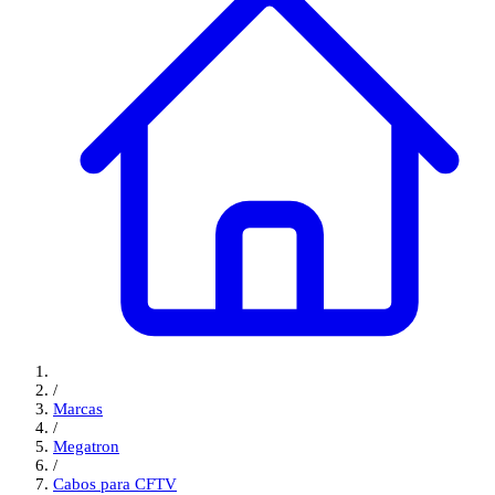
/
Marcas
/
Megatron
/
Cabos para CFTV