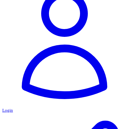
Login