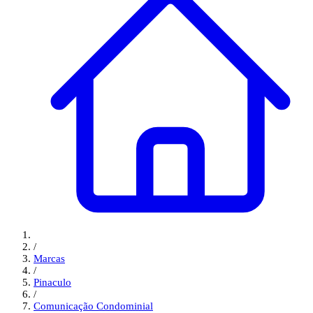
/
Marcas
/
Pinaculo
/
Comunicação Condominial