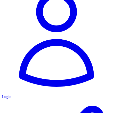
Login