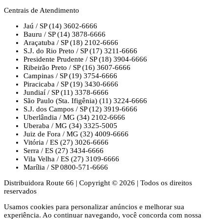
Centrais de Atendimento
Jaú / SP
(14) 3602-6666
Bauru / SP
(14) 3878-6666
Araçatuba / SP
(18) 2102-6666
S.J. do Rio Preto / SP
(17) 3211-6666
Presidente Prudente / SP
(18) 3904-6666
Ribeirão Preto / SP
(16) 3607-6666
Campinas / SP
(19) 3754-6666
Piracicaba / SP
(19) 3430-6666
Jundiaí / SP
(11) 3378-6666
São Paulo (Sta. Ifigênia)
(11) 3224-6666
S.J. dos Campos / SP
(12) 3919-6666
Uberlândia / MG
(34) 2102-6666
Uberaba / MG
(34) 3325-5005
Juiz de Fora / MG
(32) 4009-6666
Vitória / ES
(27) 3026-6666
Serra / ES
(27) 3434-6666
Vila Velha / ES
(27) 3109-6666
Marília / SP
0800-571-6666
Distribuidora Route 66
|
Copyright © 2026
|
Todos os direitos
reservados
Usamos cookies para personalizar anúncios e melhorar sua
experiência. Ao continuar navegando, você concorda com nossa