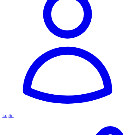
Login