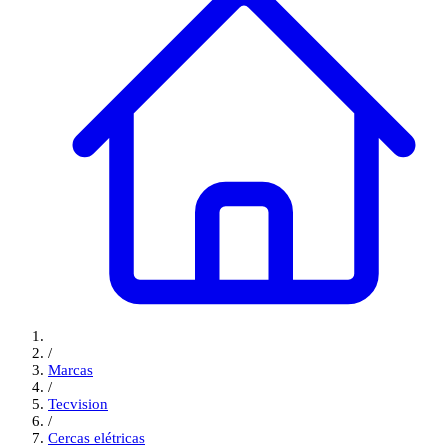
/
Marcas
/
Tecvision
/
Cercas elétricas