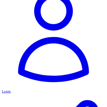
Login