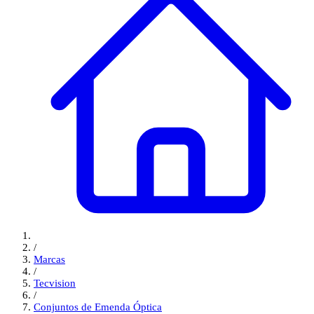
/
Marcas
/
Tecvision
/
Conjuntos de Emenda Óptica