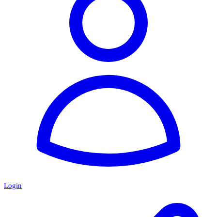
Login