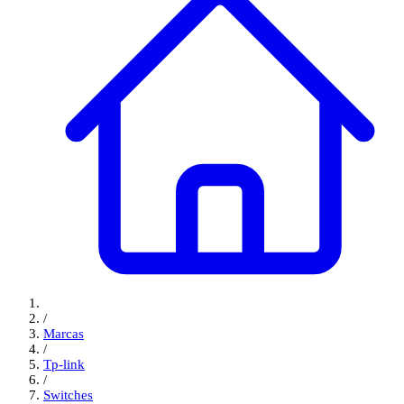
/
Marcas
/
Tp-link
/
Switches