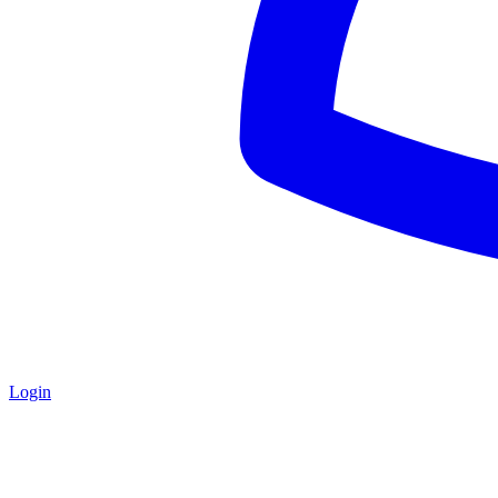
Login