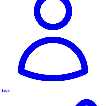
Login