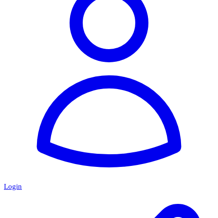
Login