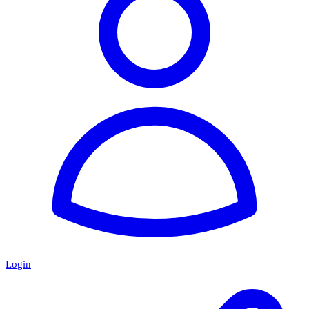
Login