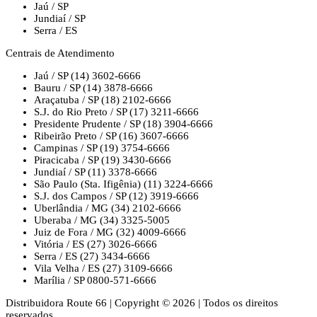
Jaú / SP
Jundiaí / SP
Serra / ES
Centrais de Atendimento
Jaú / SP
(14) 3602-6666
Bauru / SP
(14) 3878-6666
Araçatuba / SP
(18) 2102-6666
S.J. do Rio Preto / SP
(17) 3211-6666
Presidente Prudente / SP
(18) 3904-6666
Ribeirão Preto / SP
(16) 3607-6666
Campinas / SP
(19) 3754-6666
Piracicaba / SP
(19) 3430-6666
Jundiaí / SP
(11) 3378-6666
São Paulo (Sta. Ifigênia)
(11) 3224-6666
S.J. dos Campos / SP
(12) 3919-6666
Uberlândia / MG
(34) 2102-6666
Uberaba / MG
(34) 3325-5005
Juiz de Fora / MG
(32) 4009-6666
Vitória / ES
(27) 3026-6666
Serra / ES
(27) 3434-6666
Vila Velha / ES
(27) 3109-6666
Marília / SP
0800-571-6666
Distribuidora Route 66
|
Copyright © 2026
|
Todos os direitos
reservados