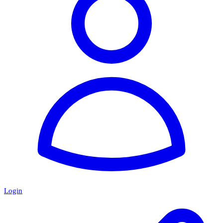
Login