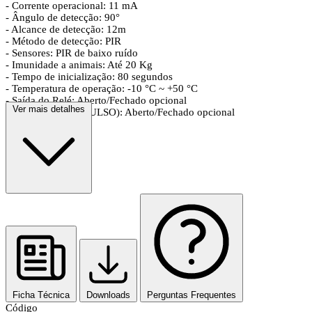
- Corrente operacional: 11 mA
- Ângulo de detecção: 90°
- Alcance de detecção: 12m
- Método de detecção: PIR
- Sensores: PIR de baixo ruído
- Imunidade a animais: Até 20 Kg
- Tempo de inicialização: 80 segundos
- Temperatura de operação: -10 °C ~ +50 °C
- Saída do Relé: Aberto/Fechado opcional
Ver mais detalhes
- Jumper pulso (J.PULSO): Aberto/Fechado opcional
Ficha Técnica
Downloads
Perguntas Frequentes
Código