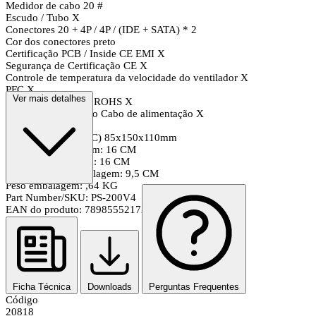
Medidor de cabo 20 #
Escudo / Tubo X
Conectores 20 + 4P / 4P / (IDE + SATA) * 2
Cor dos conectores preto
Certificação PCB / Inside CE EMI X
Segurança de Certificação CE X
Controle de temperatura da velocidade do ventilador X
PFC X
Ver mais detalhes
Conformidade com ROHS X
Cabo de alimentação Cabo de alimentação X
Tamanho: (A x L x C) 85x150x110mm
Altura da embalagem: 16 CM
Largura embalagem: 16 CM
Comprimento embalagem: 9,5 CM
Peso embalagem: ,64 KG
Part Number/SKU: PS-200V4
EAN do produto: 7898555217218
Ficha Técnica
Downloads
Perguntas Frequentes
Código
20818