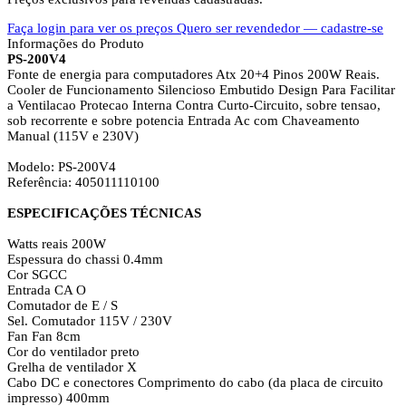
Faça login para ver os preços
Quero ser revendedor — cadastre-se
Informações do Produto
PS-200V4
Fonte de energia para computadores Atx 20+4 Pinos 200W Reais.
Cooler de Funcionamento Silencioso Embutido Design Para Facilitar
a Ventilacao Protecao Interna Contra Curto-Circuito, sobre tensao,
sob recorrente e sobre potencia Entrada Ac com Chaveamento
Manual (115V e 230V)
Modelo: PS-200V4
Referência: 405011110100
ESPECIFICAÇÕES TÉCNICAS
Watts reais 200W
Espessura do chassi 0.4mm
Cor SGCC
Entrada CA O
Comutador de E / S
Sel. Comutador 115V / 230V
Fan Fan 8cm
Cor do ventilador preto
Grelha de ventilador X
Cabo DC e conectores Comprimento do cabo (da placa de circuito
impresso) 400mm