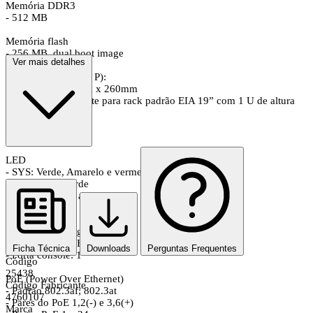
Memória DDR3
- 512 MB
Memória flash
- 256 MB, dual boot image
Ver mais detalhes
Dimensões (L × A × P):
- 440mm × 43.6mm x 260mm
- Acompanha suporte para rack padrão EIA 19” com 1 U de altura
Material
- Aço
LED
- SYS: Verde, Amarelo e vermelho
- Port: Status Verde
- Mode: Verde e amarelo
Portas
- Portas RJ45 Gigabit Ethernet (10/10/1000 Mbps): 24
- Portas SFP (1GB): 4
Ficha Técnica
Downloads
Perguntas Frequentes
- Porta console: 1
Código
25438
PoE (Power Over Ethernet)
Código Fabricante
- Padrão 802.3af; 802.3at
4760107
- Pares do PoE 1,2(-) e 3,6(+)
Marca