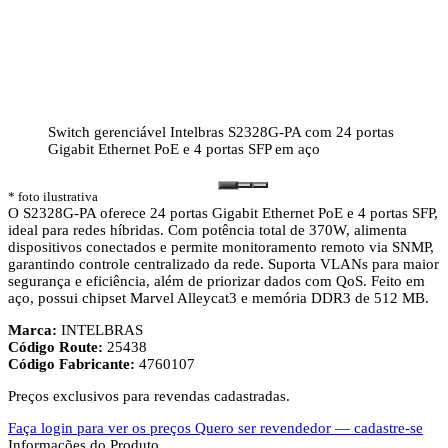
Switch gerenciável Intelbras S2328G-PA com 24 portas
Gigabit Ethernet PoE e 4 portas SFP em aço
* foto ilustrativa
O S2328G-PA oferece 24 portas Gigabit Ethernet PoE e 4 portas SFP,
ideal para redes híbridas. Com potência total de 370W, alimenta
dispositivos conectados e permite monitoramento remoto via SNMP,
garantindo controle centralizado da rede. Suporta VLANs para maior
segurança e eficiência, além de priorizar dados com QoS. Feito em
aço, possui chipset Marvel Alleycat3 e memória DDR3 de 512 MB.
Marca:
INTELBRAS
Código Route:
25438
Código Fabricante:
4760107
Preços exclusivos para revendas cadastradas.
Faça login para ver os preços
Quero ser revendedor — cadastre-se
Informações do Produto