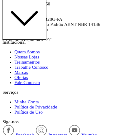
- Anatel 15520-23-00160
Conteúdo
- 1 Switch Intelbras S2328G-PA
- 1 Cabo de Alimentação Padrão ABNT NBR 14136
- 1 Cabo de aterramento
- 4 Pés de borracha
- 1 kit de fixação rack 19"
Institucional
Quem Somos
Nossas Lojas
Treinamentos
Trabalhe Conosco
Marcas
Ofertas
Fale Conosco
Serviços
Minha Conta
Política de Privacidade
Política de Uso
Siga-nos
Facebook
Instagram
Youtube