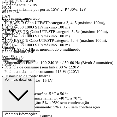
- Portas PoE 1 a 24
Intelbras
- Potência total 370W
NCM
- Potência máxima por portas 15W: 24P / 30W: 12P
85176234
EAN
Cabeamento suportado
7899298674733
- 10 BASE-T: Cabo UTP/STP categoria 3, 4, 5 (máximo 100m),
Categoria
EIA/TIA-568 100O STP (máximo 100 m)
Switches
- 100 BASE-TX: Cabo UTP/STP categoria 5, 5e (máximo 100m),
Número de Portas
EIA/TIA-568 100O STP (máximo 100 m)
24-28
- 1000 BASE-T: Cabo UTP/STP categoria 5e, 6 (máximo 100m),
Tipo de Porta
EIA/TIA-568 100O STP (máximo 100 m)
Gigabit
- 1000 BASE-X Fibras monomodo e multimodo
Requerimentos PoE
Poe+ 802.3at
Alimentação
Tipo de Roteamento
- Alimentação Entrada: 100-240 Vac / 50-60 Hz (Bivolt Automático)
Layer 2+
- Potência de consumo (sem link): 30 W (220V)
- Potência máxima de consumo: 415 W (220V)
- Disposição da fonte: Interna
Ver mais detalhes
- Proteção contra surtos: 15 kV
Ambiente
- Temperatura de operação: -5 ºC a 50 ºc
- Temperatura de armazenamento: -40 ºC a 70 ºC
- Umidade de operação: 5% a 95% sem condensação
- Umidade de armazenamento: 5% a 95% sem condensação
Ver mais informações
Emissão de segurança e outros