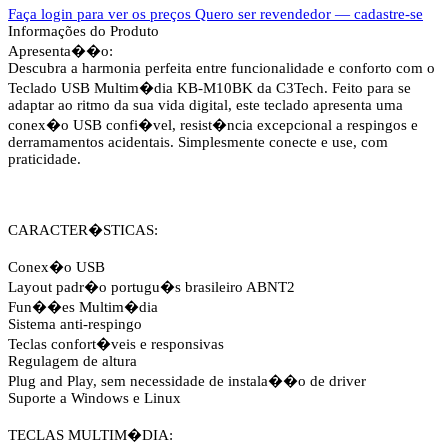
Faça login para ver os preços
Quero ser revendedor — cadastre-se
Informações do Produto
Apresenta��o:
Descubra a harmonia perfeita entre funcionalidade e conforto com o
Teclado USB Multim�dia KB-M10BK da C3Tech. Feito para se
adaptar ao ritmo da sua vida digital, este teclado apresenta uma
conex�o USB confi�vel, resist�ncia excepcional a respingos e
derramamentos acidentais. Simplesmente conecte e use, com
praticidade.
CARACTER�STICAS:
Conex�o USB
Layout padr�o portugu�s brasileiro ABNT2
Fun��es Multim�dia
Sistema anti-respingo
Teclas confort�veis e responsivas
Regulagem de altura
Plug and Play, sem necessidade de instala��o de driver
Suporte a Windows e Linux
TECLAS MULTIM�DIA: