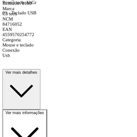
Possui tecla AltGr
303020870100
Marca
01 - Teclado USB
C3 tech
NCM
84716052
EAN
4559570254772
Categoria
Mouse e teclado
Conexão
Usb
Ver mais detalhes
Ver mais informações