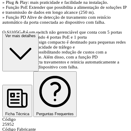
» Plug & Play: mais praticidade e facilidade na instalação.
» Função PoE Extender que possibilita a alimentação de soluções IP
e transmissão de dados em longo alcance (250 m).
» Função PD Alive de detecção de travamento com reinício
automático da porta conectada ao dispositivo com falha.
O S1105G-P é um switch não gerenciável que conta com 5 portas
Ver mais detalhes
Gigabit Ethernet, sendo 4 portas PoE e 1 porta
Uplink. Com seu design compacto é destinado para pequenas redes
que demandam capacidade de tráfego e
alimentação PoE, possibilitando redução de custos com a
infraestrutura da rede. Além disso, com a função PD
Alive o switch detecta travamentos e reinicia automaticamente a
porta conectada ao dispositivo com falha.
Ficha Técnica
Perguntas Frequentes
Código
25952
Código Fabricante