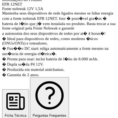
EFB 12NET
Fonte nobreak 12V 1,5A
Mantenha seus dispositivos de rede ligados mesmo se faltar energia
com a fonte nobreak EFB 12NET. Isso � poss�vel gra�as �
bateria de l�tio que j� vem instalada no produto. Basta trocar a sua
fonte original pela Fonte Nobreak e garantir
a autonomia dos seus dispositivos de redes por at� 4 horas�!
� Ideal para dispositivos de redes, como modems �ticos
(ONUs/ONTs) e roteadores.
� Fun��o DC start: religa automaticamente a fonte mesmo na
aus�ncia de energia el�trica�.
� Pronta para usar: inclui bateria de l�tio de 8.000 mAh.
� Dupla sa�da P4 12V.
� Produzida em material antichamas.
� Garantia de 2 anos.
Ficha Técnica
Perguntas Frequentes