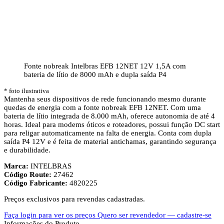
Fonte nobreak Intelbras EFB 12NET 12V 1,5A com
bateria de lítio de 8000 mAh e dupla saída P4
* foto ilustrativa
Mantenha seus dispositivos de rede funcionando mesmo durante
quedas de energia com a fonte nobreak EFB 12NET. Com uma
bateria de lítio integrada de 8.000 mAh, oferece autonomia de até 4
horas. Ideal para modems óticos e roteadores, possui função DC start
para religar automaticamente na falta de energia. Conta com dupla
saída P4 12V e é feita de material antichamas, garantindo segurança
e durabilidade.
Marca:
INTELBRAS
Código Route:
27462
Código Fabricante:
4820225
Preços exclusivos para revendas cadastradas.
Faça login para ver os preços
Quero ser revendedor — cadastre-se
Informações do Produto