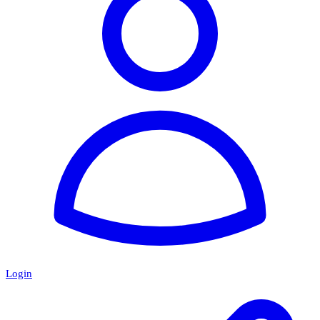
Login