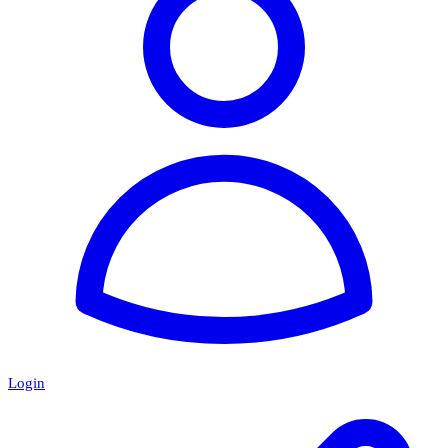
Login