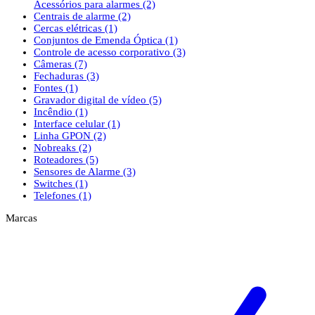
Acessórios para alarmes
(2)
Centrais de alarme
(2)
Cercas elétricas
(1)
Conjuntos de Emenda Óptica
(1)
Controle de acesso corporativo
(3)
Câmeras
(7)
Fechaduras
(3)
Fontes
(1)
Gravador digital de vídeo
(5)
Incêndio
(1)
Interface celular
(1)
Linha GPON
(2)
Nobreaks
(2)
Roteadores
(5)
Sensores de Alarme
(3)
Switches
(1)
Telefones
(1)
Marcas