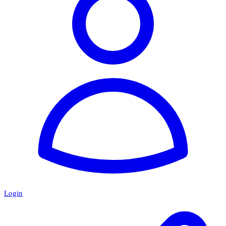
Login